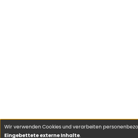
Wir verwenden Cookies und verarbeiten personenbezo
Verwendung
Eingebettete externe Inhalte
.