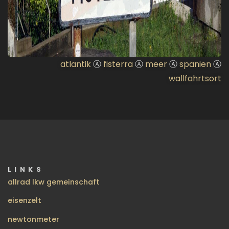
atlantik
Ⓐ
fisterra
Ⓐ
meer
Ⓐ
spanien
Ⓐ
wallfahrtsort
LINKS
allrad lkw gemeinschaft
eisenzelt
newtonmeter