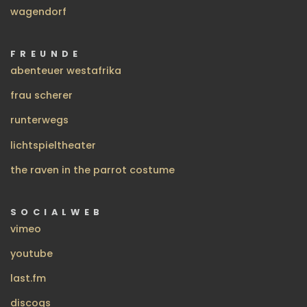
wagendorf
FREUNDE
abenteuer westafrika
frau scherer
runterwegs
lichtspieltheater
the raven in the parrot costume
SOCIALWEB
vimeo
youtube
last.fm
discogs