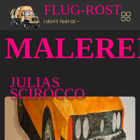
Direkt zum Inhalt
FLUG-ROST
i don't feel at ~
MALERE
JULIAS
SCIROCCO