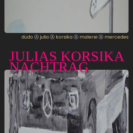
düdo
Ⓐ
julia
Ⓐ
korsika
Ⓐ
malerei
Ⓐ
mercedes
JULIAS KORSIKA
NACHTRAG