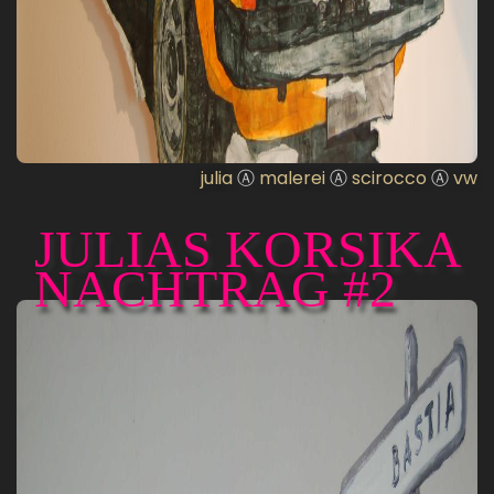
julia
Ⓐ
malerei
Ⓐ
scirocco
Ⓐ
vw
JULIAS KORSIKA
NACHTRAG #2