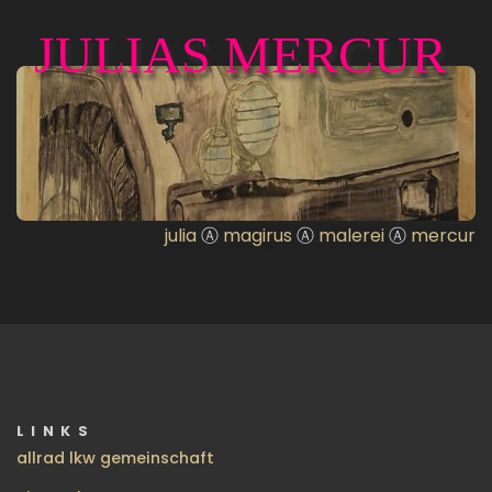
JULIAS MERCUR
julia
Ⓐ
magirus
Ⓐ
malerei
Ⓐ
mercur
LINKS
allrad lkw gemeinschaft