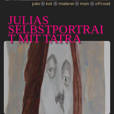
julia
Ⓐ
kat
Ⓐ
malerei
Ⓐ
man
Ⓐ
offroad
JULIAS
SELBSTPORTRAI
T MIT TATRA