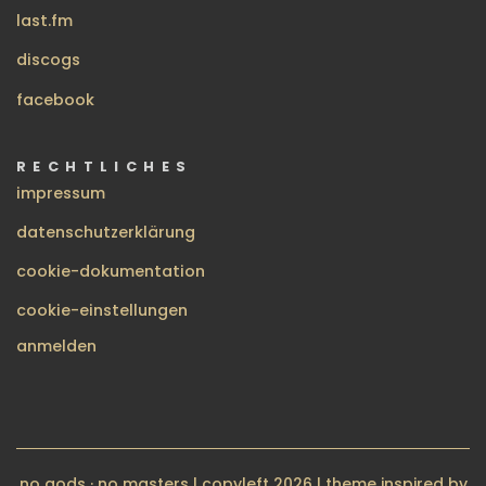
last.fm
discogs
facebook
RECHTLICHES
impressum
datenschutzerklärung
cookie-dokumentation
cookie-einstellungen
BENUTZERMENÜ
anmelden
no gods · no masters | copyleft 2026 | theme inspired by