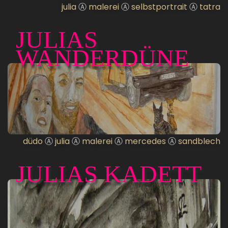
julia
Ⓐ
malerei
Ⓐ
selbstportrait
Ⓐ
tatra
JULIAS
WANDERDÜNE
düdo
Ⓐ
julia
Ⓐ
malerei
Ⓐ
mercedes
Ⓐ
sandblech
JULIAS KADETT