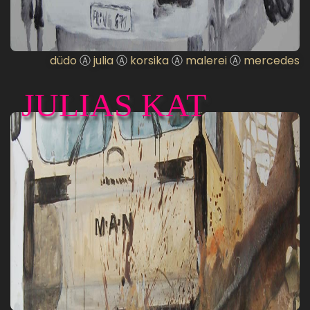
düdo
Ⓐ
julia
Ⓐ
korsika
Ⓐ
malerei
Ⓐ
mercedes
JULIAS KAT