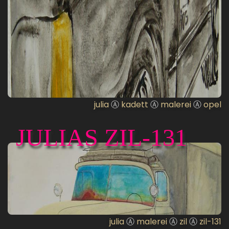
julia
Ⓐ
kadett
Ⓐ
malerei
Ⓐ
opel
JULIAS ZIL-131
julia
Ⓐ
malerei
Ⓐ
zil
Ⓐ
zil-131