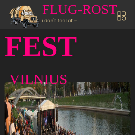
Direkt zum Inhalt
FLUG-ROST
i don't feel at ~
FEST
VILNIUS