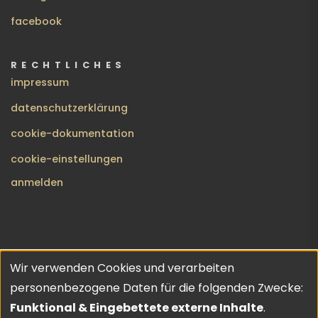
facebook
RECHTLICHES
impressum
datenschutzerklärung
cookie-dokumentation
cookie-einstellungen
BENUTZERMENÜ
anmelden
Wir verwenden Cookies und verarbeiten
no gods · no masters | copyleft 2026 | theme inspired by
Verwendung
personenbezogene Daten für die folgenden Zwecke:
URO
💔
von
Funktional & Eingebettete externe Inhalte
.