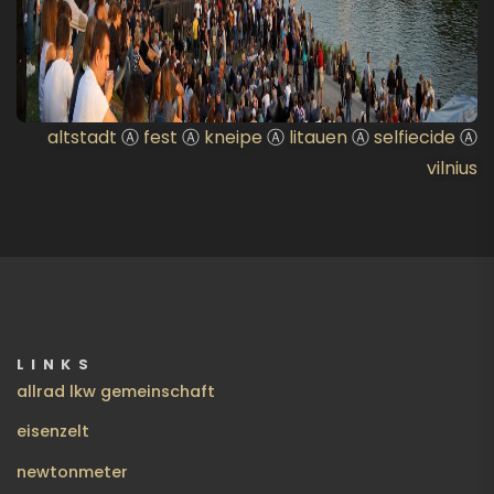
altstadt
Ⓐ
fest
Ⓐ
kneipe
Ⓐ
litauen
Ⓐ
selfiecide
Ⓐ
vilnius
LINKS
allrad lkw gemeinschaft
eisenzelt
newtonmeter