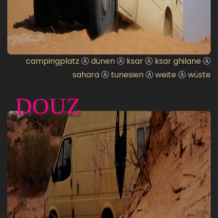
campingplatz
Ⓐ
dünen
Ⓐ
ksar
Ⓐ
ksar ghilane
Ⓐ
sahara
Ⓐ
tunesien
Ⓐ
weite
Ⓐ
wüste
DOUZ