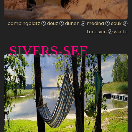
campingplatz
Ⓐ
douz
Ⓐ
dünen
Ⓐ
medina
Ⓐ
souk
Ⓐ
tunesien
Ⓐ
wüste
SIVERS-SEE