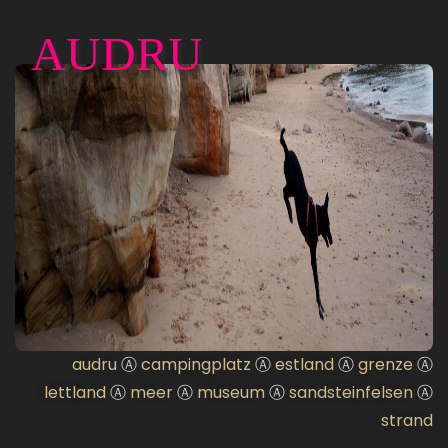
AUDRU
audru
Ⓐ
campingplatz
Ⓐ
estland
Ⓐ
grenze
Ⓐ
lettland
Ⓐ
meer
Ⓐ
museum
Ⓐ
sandsteinfelsen
Ⓐ
strand