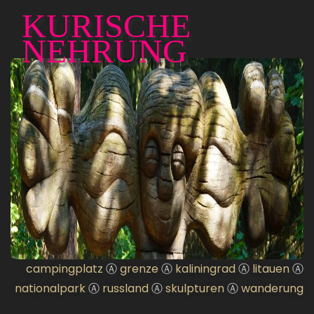
KURISCHE
NEHRUNG
campingplatz
Ⓐ
grenze
Ⓐ
kaliningrad
Ⓐ
litauen
Ⓐ
nationalpark
Ⓐ
russland
Ⓐ
skulpturen
Ⓐ
wanderung