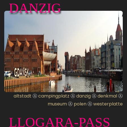
DANZIG
altstadt
Ⓐ
campingplatz
Ⓐ
danzig
Ⓐ
denkmal
Ⓐ
museum
Ⓐ
polen
Ⓐ
westerplatte
LLOGARA-PASS