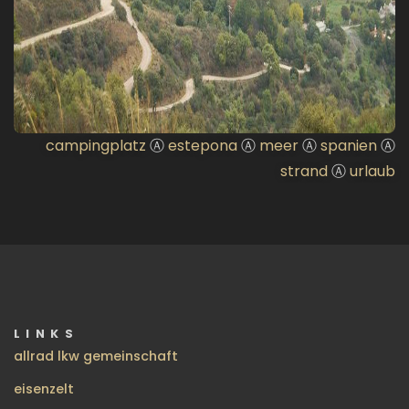
campingplatz
Ⓐ
estepona
Ⓐ
meer
Ⓐ
spanien
Ⓐ
strand
Ⓐ
urlaub
LINKS
allrad lkw gemeinschaft
eisenzelt