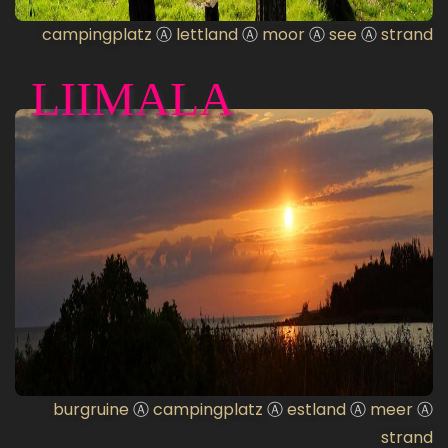
campingplatz
Ⓐ
lettland
Ⓐ
moor
Ⓐ
see
Ⓐ
strand
LIIMALA
burgruine
Ⓐ
campingplatz
Ⓐ
estland
Ⓐ
meer
Ⓐ
strand