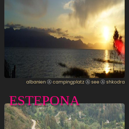
albanien
Ⓐ
campingplatz
Ⓐ
see
Ⓐ
shkodra
ESTEPONA