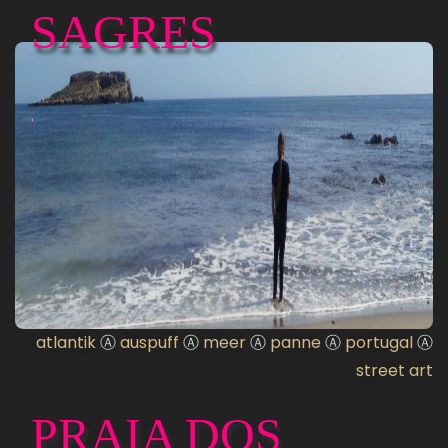
SAGRES
atlantik
Ⓐ
auspuff
Ⓐ
meer
Ⓐ
panne
Ⓐ
portugal
Ⓐ
street art
PRAIA DOS