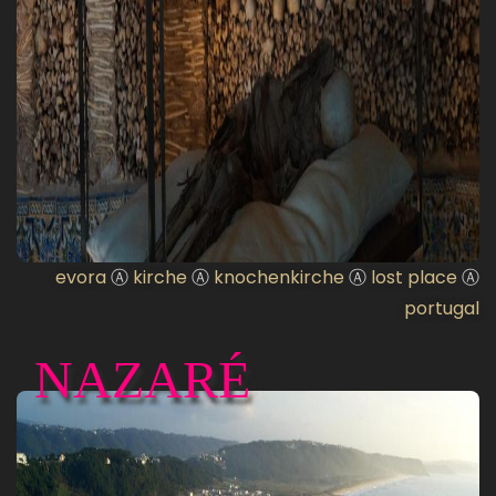
evora
Ⓐ
kirche
Ⓐ
knochenkirche
Ⓐ
lost place
Ⓐ
portugal
NAZARÉ