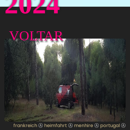
2024
VOLTAR
frankreich
Ⓐ
heimfahrt
Ⓐ
menhire
Ⓐ
portugal
Ⓐ