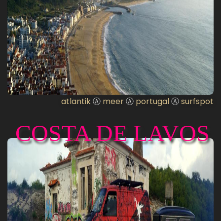
atlantik
Ⓐ
meer
Ⓐ
portugal
Ⓐ
surfspot
COSTA DE LAVOS