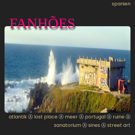
spanien
FANHÕES
atlantik
Ⓐ
lost place
Ⓐ
meer
Ⓐ
portugal
Ⓐ
ruine
Ⓐ
sanatorium
Ⓐ
sines
Ⓐ
street art