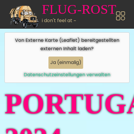
Direkt zum Inhalt
FLUG-ROST
i don't feel at ~
Von
Externe Karte (Leaflet)
bereitgestellten
externen Inhalt laden?
Ja (einmalig)
Datenschutzeinstellungen verwalten
PORTUG