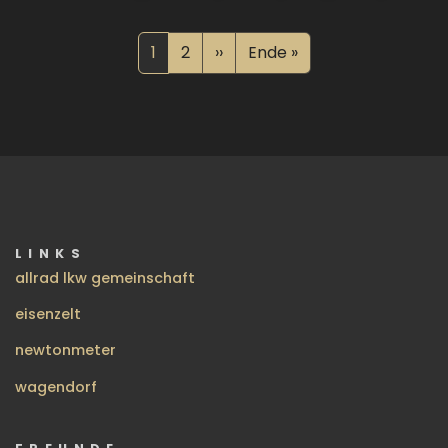
Seitennummerierung
Aktuelle Seite
Seite
Nächste Seite
Letzte Seite
1
2
››
Ende »
LINKS
allrad lkw gemeinschaft
eisenzelt
newtonmeter
wagendorf