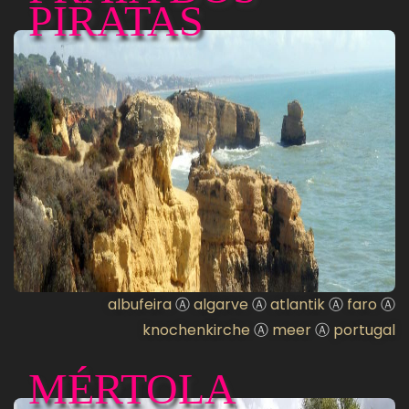
PIRATAS
albufeira
Ⓐ
algarve
Ⓐ
atlantik
Ⓐ
faro
Ⓐ
knochenkirche
Ⓐ
meer
Ⓐ
portugal
MÉRTOLA