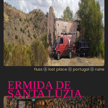
fluss
Ⓐ
lost place
Ⓐ
portugal
Ⓐ
ruine
ERMIDA DE
SANTA LUZIA