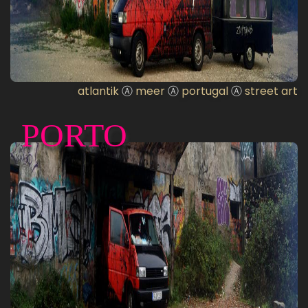
atlantik
Ⓐ
meer
Ⓐ
portugal
Ⓐ
street art
PORTO