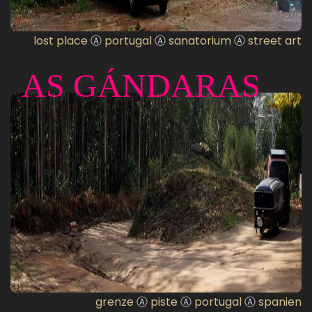
lost place
Ⓐ
portugal
Ⓐ
sanatorium
Ⓐ
street art
AS GÁNDARAS
grenze
Ⓐ
piste
Ⓐ
portugal
Ⓐ
spanien