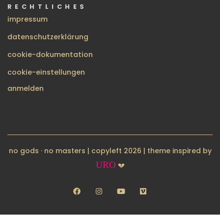
RECHTLICHES
impressum
datenschutzerklärung
cookie-dokumentation
cookie-einstellungen
BENUTZERMENÜ
anmelden
no gods · no masters | copyleft 2026 | theme inspired by
URO
💔
facebook
instagram
youtube
vimeo