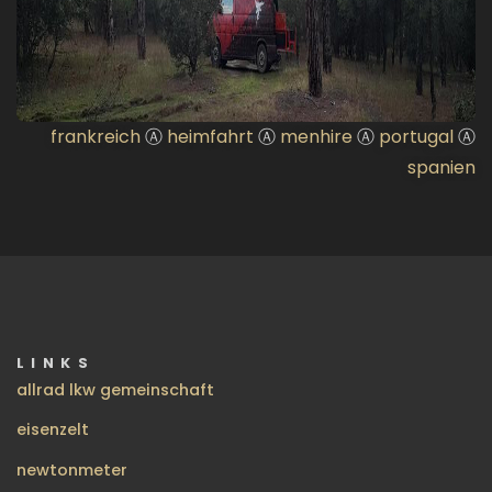
frankreich
Ⓐ
heimfahrt
Ⓐ
menhire
Ⓐ
portugal
Ⓐ
spanien
LINKS
allrad lkw gemeinschaft
eisenzelt
newtonmeter