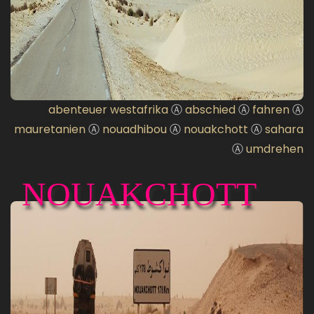
abenteuer westafrika
Ⓐ
abschied
Ⓐ
fahren
Ⓐ
mauretanien
Ⓐ
nouadhibou
Ⓐ
nouakchott
Ⓐ
sahara
Ⓐ
umdrehen
NOUAKCHOTT