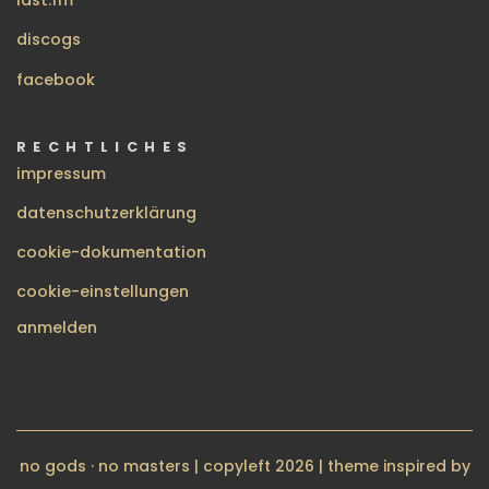
last.fm
discogs
facebook
RECHTLICHES
impressum
datenschutzerklärung
cookie-dokumentation
cookie-einstellungen
BENUTZERMENÜ
anmelden
no gods · no masters | copyleft 2026 | theme inspired by