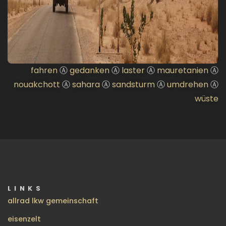
fahren
Ⓐ
gedanken
Ⓐ
laster
Ⓐ
mauretanien
Ⓐ
nouakchott
Ⓐ
sahara
Ⓐ
sandsturm
Ⓐ
umdrehen
Ⓐ
wüste
LINKS
allrad lkw gemeinschaft
eisenzelt