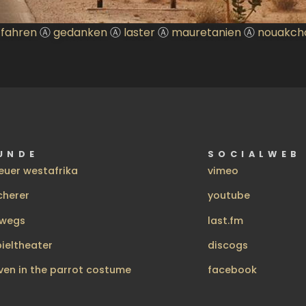
fahren
Ⓐ
gedanken
Ⓐ
laster
Ⓐ
mauretanien
Ⓐ
nouakch
UNDE
SOCIALWEB
euer westafrika
vimeo
cherer
youtube
rwegs
last.fm
pieltheater
discogs
ven in the parrot costume
facebook