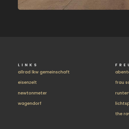
LINKS
FRE
allrad lkw gemeinschaft
abent
eisenzelt
frau s
newtonmeter
runte
wagendorf
lichts
the ra