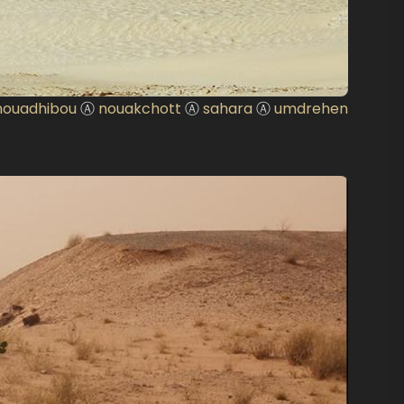
nouadhibou
Ⓐ
nouakchott
Ⓐ
sahara
Ⓐ
umdrehen