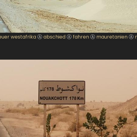
uer westafrika
Ⓐ
abschied
Ⓐ
fahren
Ⓐ
mauretanien
Ⓐ