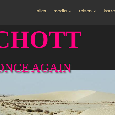
Hauptnavigation
alles
media
reisen
karr
CHOTT
ONCE AGAIN