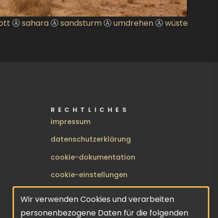
ott
Ⓐ
sahara
Ⓐ
sandsturm
Ⓐ
umdrehen
Ⓐ
wüste
RECHTLICHES
impressum
datenschutzerklärung
cookie-dokumentation
cookie-einstellungen
BENUTZERMENÜ
anmelden
Wir verwenden Cookies und verarbeiten
Verwendung
personenbezogene Daten für die folgenden